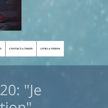
S
CONTACT et TARIFS
LIVRE et VIDEOS
0: "Je
tion"