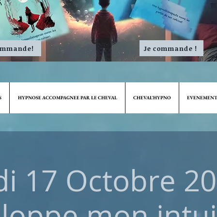
ommande!
Je commande !
S
HYPNOSE ACCOMPAGNEE PAR LE CHEVAL
CHEVAL'HYPNO
EVENEMENT
i 17 Octobre 202
loppe mon intui