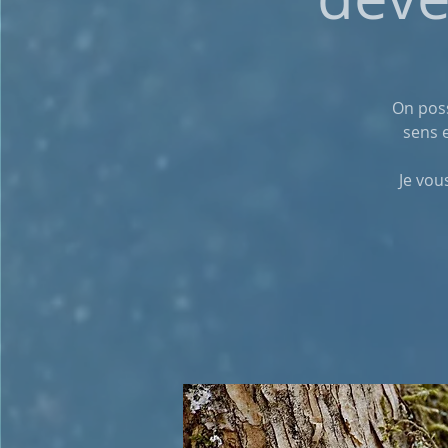
On poss
sens e