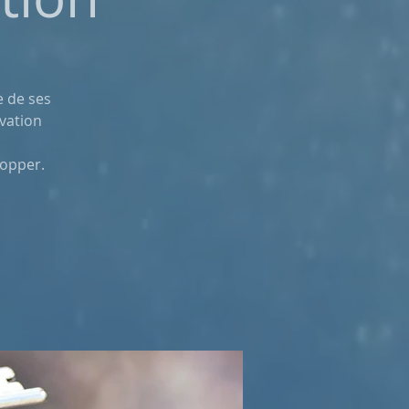
e de ses
rvation