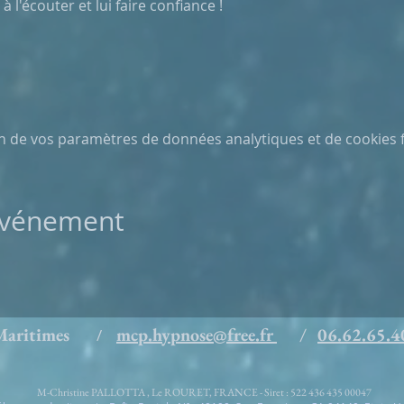
l'écouter et lui faire confiance !
n de vos paramètres de données analytiques et de cookies f
 événement
s Maritimes
mcp.hypnose@free.fr
/
06.62.65.4
/
M-Christine PALLOTTA , Le ROURET, FRANCE - Siret : 522 436 435 00047