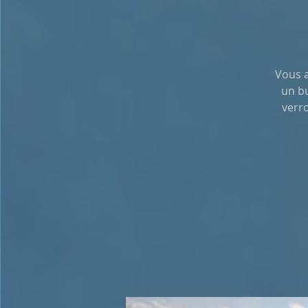
Vous a
un bu
verr