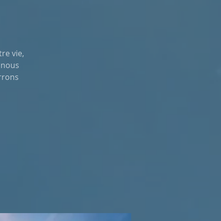
re vie,
, nous
rrons