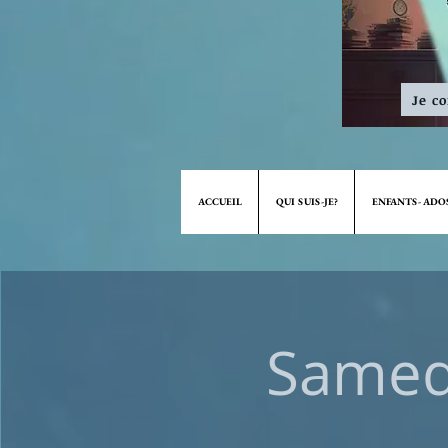
Je c
ACCUEIL
QUI SUIS-JE?
ENFANTS- ADO
Samedi