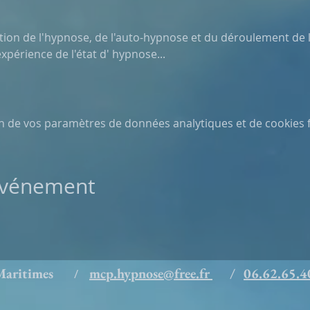
on de l'hypnose, de l'auto-hypnose et du déroulement de l'a
périence de l'état d' hypnose...
n de vos paramètres de données analytiques et de cookies f
 événement
s Maritimes
mcp.hypnose@free.fr
/
06.62.65.4
/