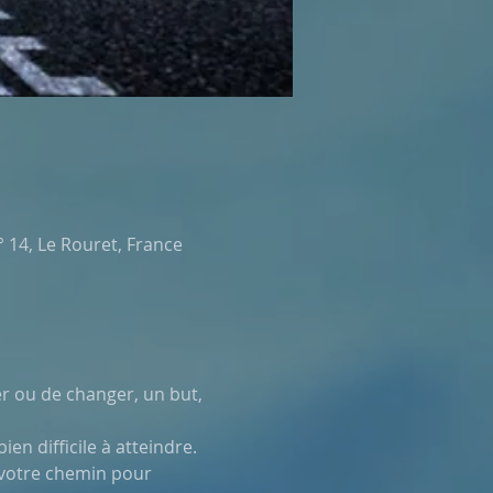
 14, Le Rouret, France
r ou de changer, un but, 
en difficile à atteindre.
 votre chemin pour 