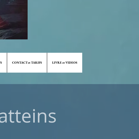
S
CONTACT et TARIFS
LIVRE et VIDEOS
atteins