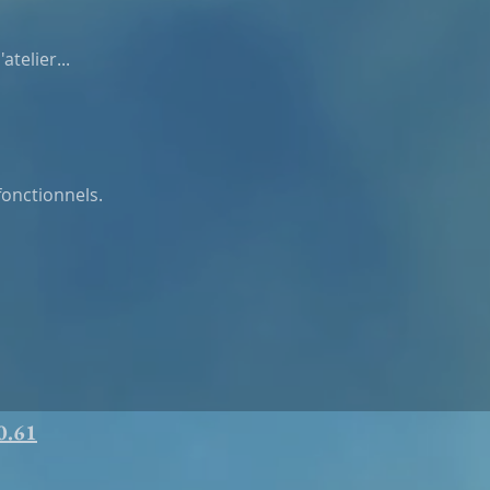
telier...
onctionnels.
0.61