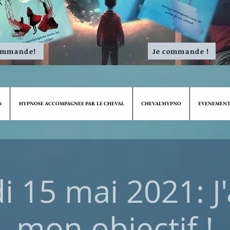
ommande!
Je commande !
S
HYPNOSE ACCOMPAGNEE PAR LE CHEVAL
CHEVAL'HYPNO
EVENEMENT
 15 mai 2021: J'
mon objectif !