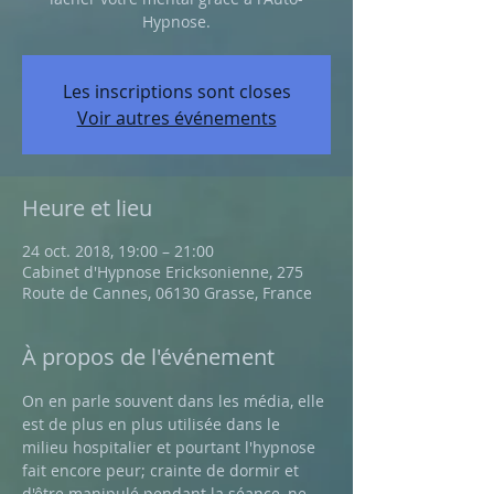
Hypnose.
Les inscriptions sont closes
Voir autres événements
Heure et lieu
24 oct. 2018, 19:00 – 21:00
Cabinet d'Hypnose Ericksonienne, 275
Route de Cannes, 06130 Grasse, France
À propos de l'événement
On en parle souvent dans les média, elle 
est de plus en plus utilisée dans le 
milieu hospitalier et pourtant l'hypnose 
fait encore peur; crainte de dormir et 
d'être manipulé pendant la séance, ne 