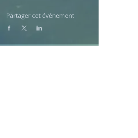
Partager cet événement
Le Rouret, Alpes Maritimes
/
mcp.hypnose@free.fr
/
06.62.65.40.61
M-Christine PALLOTTA , Le ROURET,
FRANCE - Siret :
522 436 435 00047
Hébergeur du site: wix, Boîte Postale N° :
40190, San Francisco, CA 94140, Etats-
Unis