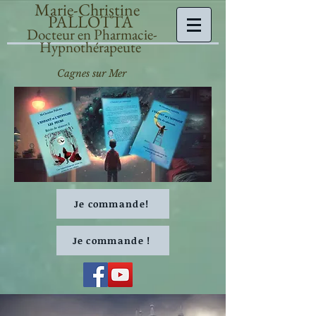
Marie-Christine
PALLOTTA
Docteur en Pharmacie-
Hypnothérapeute
Cagnes sur Mer
Je commande!
Je commande !