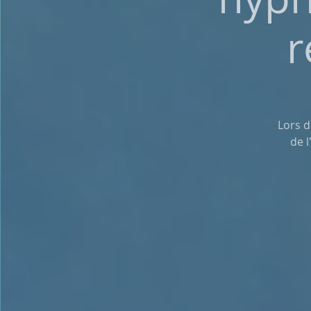
r
Lors d
de l