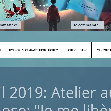
ommande!
Je commande !
S
HYPNOSE ACCOMPAGNEE PAR LE CHEVAL
CHEVAL'HYPNO
EVENEMENT
il 2019: Atelier a
ose: "Je me libè