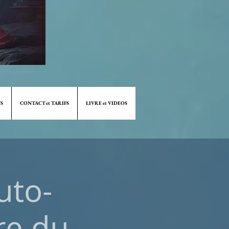
S
CONTACT et TARIFS
LIVRE et VIDEOS
uto-
re du