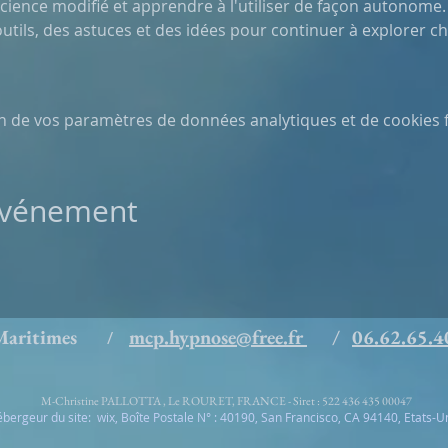
cience modifié et apprendre à l'utiliser de façon autonome.
utils, des astuces et des idées pour continuer à explorer ch
n de vos paramètres de données analytiques et de cookies f
 événement
s Maritimes
mcp.hypnose@free.fr
/
06.62.65.4
/
M-Christine PALLOTTA , Le ROURET, FRANCE - Siret : 522 436 435 00047
bergeur du site: wix, Boîte Postale N° : 40190, San Francisco, CA 94140, Etats-U