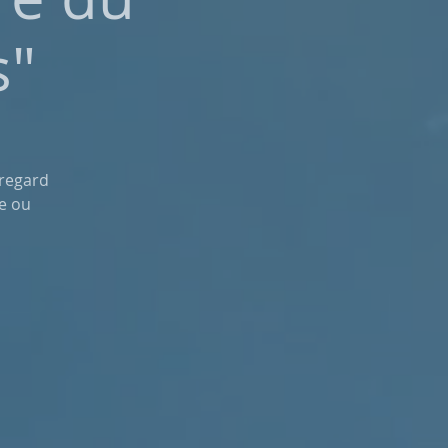
s"
 regard
ée ou