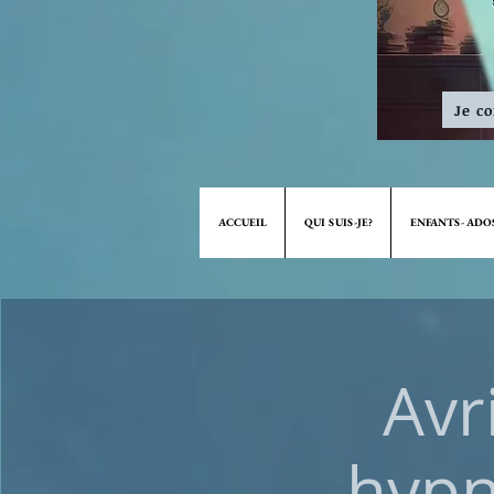
Je c
ACCUEIL
QUI SUIS-JE?
ENFANTS- ADO
Avr
hypn