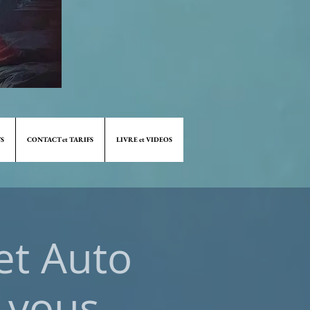
S
CONTACT et TARIFS
LIVRE et VIDEOS
et Auto
-vous