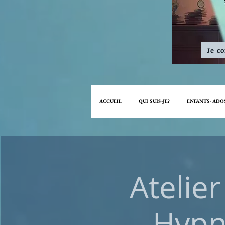
Je c
ACCUEIL
QUI SUIS-JE?
ENFANTS- ADO
Atelie
Hypn