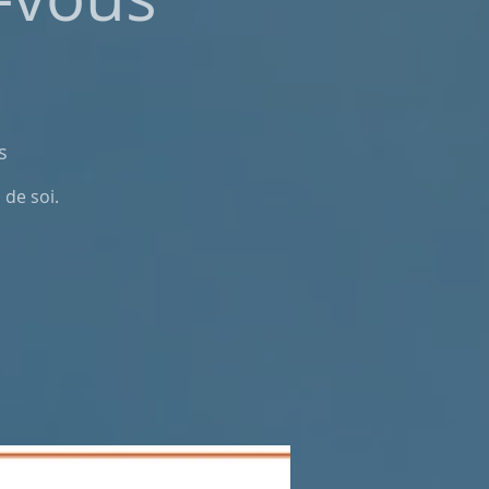
s
 de soi.